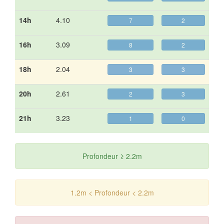
14h
4.10
7
2
16h
3.09
8
2
18h
2.04
3
3
20h
2.61
2
3
21h
3.23
1
0
Profondeur ≥ 2.2m
1.2m < Profondeur < 2.2m