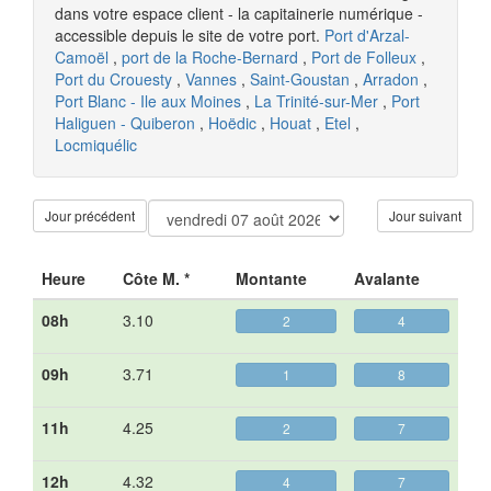
dans votre espace client - la capitainerie numérique -
accessible depuis le site de votre port.
Port d'Arzal-
Camoël
,
port de la Roche-Bernard
,
Port de Folleux
,
Port du Crouesty
,
Vannes
,
Saint-Goustan
,
Arradon
,
Port Blanc - Ile aux Moines
,
La Trinité-sur-Mer
,
Port
Haliguen - Quiberon
,
Hoëdic
,
Houat
,
Etel
,
Locmiquélic
Jour précédent
Jour suivant
Heure
Côte M. *
Montante
Avalante
08h
3.10
2
4
09h
3.71
1
8
11h
4.25
2
7
12h
4.32
4
7