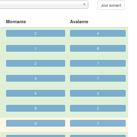
Jour suivant
Montante
Avalante
2
4
1
8
2
7
4
7
9
3
8
2
3
7