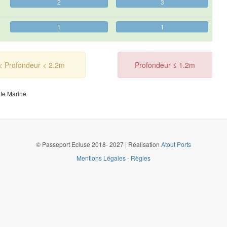
2
3
1
1
< Profondeur < 2.2m
Profondeur ≤ 1.2m
ôte Marine
©
Passeport Ecluse 2018- 2027 | Réalisation
Atout Ports
Mentions Légales
-
Règles