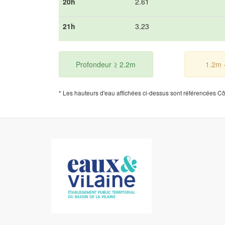
20h
2.61
21h
3.23
Profondeur ≥ 2.2m
1.2m 
* Les hauteurs d'eau affichées ci-dessus sont référencées C