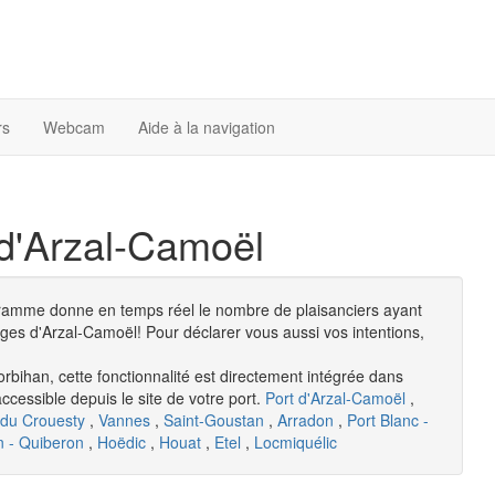
rs
Webcam
Aide à la navigation
 d'Arzal-Camoël
gramme donne en temps réel le nombre de plaisanciers ayant
ges d'Arzal-Camoël! Pour déclarer vous aussi vos intentions,
rbihan, cette fonctionnalité est directement intégrée dans
accessible depuis le site de votre port.
Port d'Arzal-Camoël
,
 du Crouesty
,
Vannes
,
Saint-Goustan
,
Arradon
,
Port Blanc -
n - Quiberon
,
Hoëdic
,
Houat
,
Etel
,
Locmiquélic